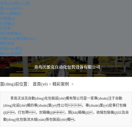
常見(jiàn)問(wèn)題
產(chǎn)品中心
開(kāi)箱機(jī)
封箱機(jī)
打包機(jī)
打包帶
封口收縮機(jī)
自動(dòng)輸送線(xiàn)
精彩案例
在線(xiàn)留言
聯(lián)系我們
當(dāng)前位置：
首頁(yè)
>
精彩案例
>
青島沃派克自動(dòng)化包裝設(shè)備有限公司是一家專(zhuān)注于自動
(dòng)化設(shè)備的專(zhuān)業(yè)性公司，專(zhuān)業(yè)從事打包機
(jī)，打包帶，封箱機(jī)，開(kāi)箱機(jī)，收縮包裝機(jī)以及自
動(dòng)化包裝流水線(xiàn)等包裝設(shè)備。